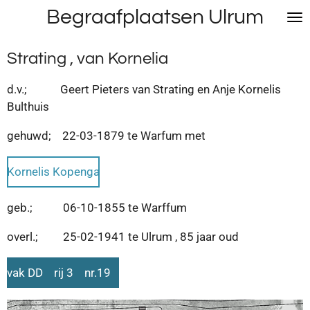
Begraafplaatsen Ulrum
Ga
direct
naar
Strating , van Kornelia
de
hoofdinhoud
d.v.; Geert Pieters van Strating en Anje Kornelis
Bulthuis
gehuwd; 22-03-1879 te Warfum met
Kornelis Kopenga
geb.; 06-10-1855 te Warffum
overl.; 25-02-1941 te Ulrum , 85 jaar oud
vak DD rij 3 nr.19