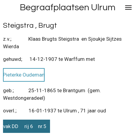
Begraafplaatsen Ulrum
Ga
direct
naar
Steigstra , Brugt
de
hoofdinhoud
z.v.; Klaas Brugts Steigstra en Sjoukje Sijtzes
Wierda
gehuwd; 14-12-1907 te Warffum met
Pieterke Oudeman
geb.; 25-11-1865 te Brantgum (gem.
Westdongeradeel)
overl.; 16-01-1937 te Ulrum , 71 jaar oud
vak DD rij 6 nr.5