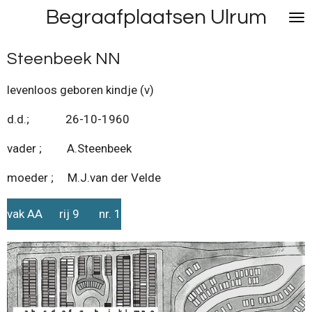
Begraafplaatsen Ulrum
Ga
direct
naar
Steenbeek NN
de
hoofdinhoud
levenloos geboren kindje (v)
d.d.; 26-10-1960
vader ; A.Steenbeek
moeder ; M.J.van der Velde
vak AA rij 9 nr. 1