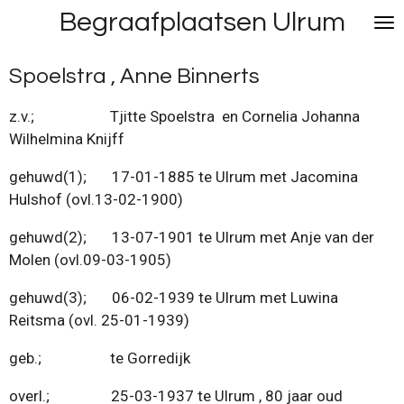
Begraafplaatsen Ulrum
Ga
direct
naar
Spoelstra , Anne Binnerts
de
hoofdinhoud
z.v.; Tjitte Spoelstra en Cornelia Johanna
Wilhelmina Knijff
gehuwd(1); 17-01-1885 te Ulrum met Jacomina
Hulshof (ovl.13-02-1900)
gehuwd(2); 13-07-1901 te Ulrum met Anje van der
Molen (ovl.09-03-1905)
gehuwd(3); 06-02-1939 te Ulrum met Luwina
Reitsma (ovl. 25-01-1939)
geb.; te Gorredijk
overl.; 25-03-1937 te Ulrum , 80 jaar oud