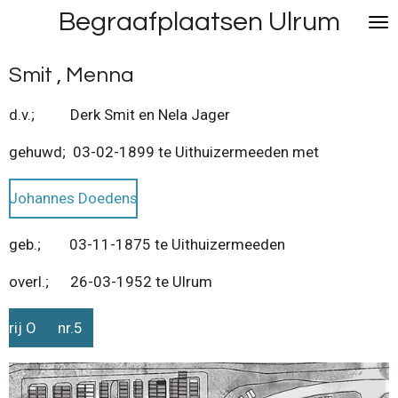
Begraafplaatsen Ulrum
Ga
direct
naar
Smit , Menna
de
hoofdinhoud
d.v.; Derk Smit en Nela Jager
gehuwd; 03-02-1899 te Uithuizermeeden met
Johannes Doedens
geb.; 03-11-1875 te Uithuizermeeden
overl.; 26-03-1952 te Ulrum
rij O nr.5