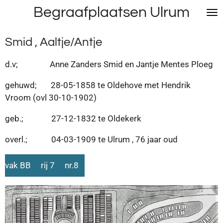
Begraafplaatsen Ulrum
Ga
direct
naar
Smid , Aaltje/Antje
de
hoofdinhoud
d.v; Anne Zanders Smid en Jantje Mentes Ploeg
gehuwd; 28-05-1858 te Oldehove met Hendrik
Vroom (ovl 30-10-1902)
geb.; 27-12-1832 te Oldekerk
overl.; 04-03-1909 te Ulrum , 76 jaar oud
vak BB rij 7 nr.8