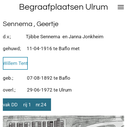
Begraafplaatsen Ulrum
Ga
direct
naar
Sennema , Geertje
de
hoofdinhoud
d.v.; Tjibbe Sennema en Janna Jonkheim
gehuwd; 11-04-1916 te Baflo met
Willem Tent
geb.; 07-08-1892 te Baflo
overl.; 29-06-1972 te Ulrum
vak DD rij 1 nr.24