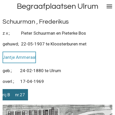
Begraafplaatsen Ulrum
Ga
direct
naar
Schuurman , Frederikus
de
hoofdinhoud
z.v.; Pieter Schuurman en Pieterke Bos
gehuwd; 22-05-1907 te Kloosterburen met
Jantje Ammeraal
geb.; 24-02-1880 te Ulrum
overl.; 17-04-1969
rij B nr.27