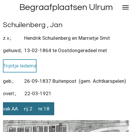
Begraafplaatsen Ulrum
Ga
direct
naar
Schuilenberg , Jan
de
hoofdinhoud
z.v.; Hendrik Schuilenberg en Marrietje Smit
gehuwd; 13-02-1864 te Oostdongeradeel met
Trijntje Iedema
geb.; 26-09-1837 Buitenpost (gem. Achtkarspelen)
overl.; 22-03-1921
vak AA rij 2 nr.18