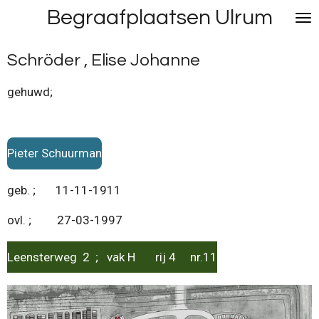
Begraafplaatsen Ulrum
Ga
direct
naar
Schröder , Elise Johanne
de
hoofdinhoud
gehuwd;
Pieter Schuurman
geb. ; 11-11-1911
ovl. ; 27-03-1997
Leensterweg 2 ; vak H rij 4 nr.11