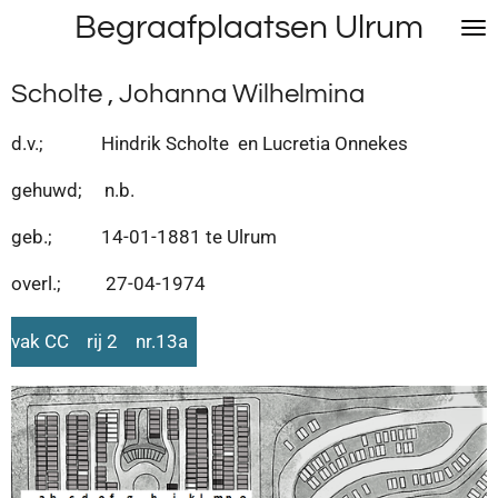
Begraafplaatsen Ulrum
Ga
direct
naar
Scholte , Johanna Wilhelmina
de
hoofdinhoud
d.v.; Hindrik Scholte en Lucretia Onnekes
gehuwd; n.b.
geb.; 14-01-1881 te Ulrum
overl.; 27-04-1974
vak CC rij 2 nr.13a