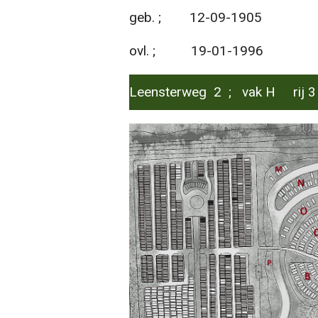
geb. ; 12-09-1905
ovl. ; 19-01-1996
Leensterweg 2 ; vak H rij 3