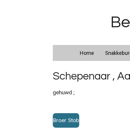
Ga
direct
Be
naar
de
hoofdinhoud
Home
Snakkebu
Schepenaar , Aa
gehuwd ;
Broer Stob