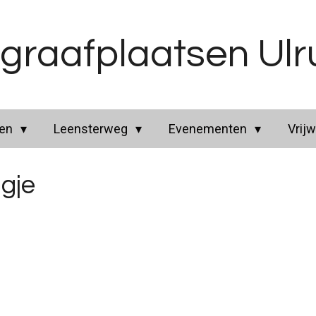
graafplaatsen Ul
ren
Leensterweg
Evenementen
Vrijw
gje