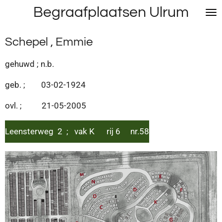
Begraafplaatsen Ulrum
Ga
direct
naar
Schepel , Emmie
de
hoofdinhoud
gehuwd ; n.b.
geb. ; 03-02-1924
ovl. ; 21-05-2005
Leensterweg 2 ; vak K rij 6 nr.58