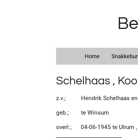
Ga
direct
Be
naar
de
hoofdinhoud
Home
Snakkebu
Schelhaas , Ko
z.v.; Hendrik Schelhaas en 
geb.; te Winsum
overl.; 04-06-1945 te Ulrum ,