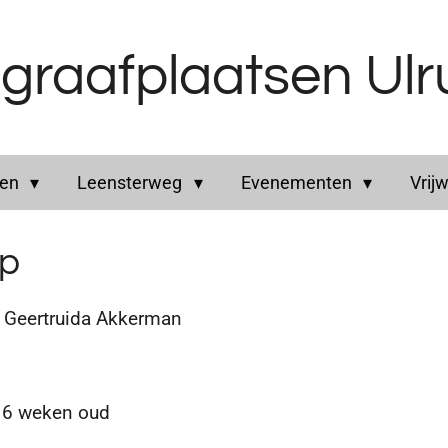
graafplaatsen Ul
ren
Leensterweg
Evenementen
Vrijw
op
Geertruida Akkerman
 6 weken oud