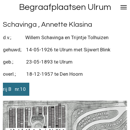
Begraafplaatsen Ulrum
Ga
direct
naar
Schavinga , Annette Klasina
de
hoofdinhoud
d.v.; Willem Schavinga en Trijntje Tolhuizen
gehuwd; 14-05-1926 te Ulrum met Sijwert Blink
geb.; 23-05-1893 te Ulrum
overl.; 18-12-1957 te Den Hoorn
rij B nr.10