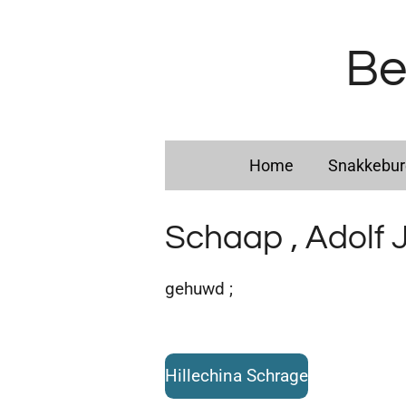
Ga
direct
Be
naar
de
hoofdinhoud
Home
Snakkebu
Schaap , Adolf 
gehuwd ;
Hillechina Schrage