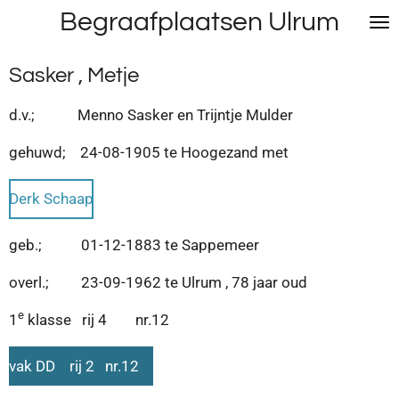
Begraafplaatsen Ulrum
Ga
direct
naar
Sasker , Metje
de
hoofdinhoud
d.v.; Menno Sasker en Trijntje Mulder
gehuwd; 24-08-1905 te Hoogezand met
Derk Schaap
geb.; 01-12-1883 te Sappemeer
overl.; 23-09-1962 te Ulrum , 78 jaar oud
e
1
klasse rij 4 nr.12
vak DD rij 2 nr.12