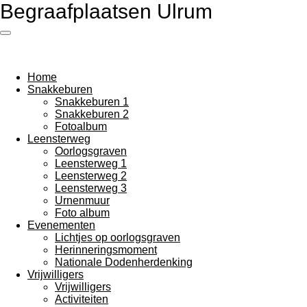
Begraafplaatsen Ulrum
Ga
direct
naar
de
hoofdinhoud
Home
Snakkeburen
Snakkeburen 1
Snakkeburen 2
Fotoalbum
Leensterweg
Oorlogsgraven
Leensterweg 1
Leensterweg 2
Leensterweg 3
Urnenmuur
Foto album
Evenementen
Lichtjes op oorlogsgraven
Herinneringsmoment
Nationale Dodenherdenking
Vrijwilligers
Vrijwilligers
Activiteiten