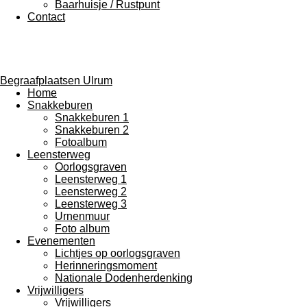
Baarhuisje / Rustpunt
Contact
Begraafplaatsen Ulrum
Home
Snakkeburen
Snakkeburen 1
Snakkeburen 2
Fotoalbum
Leensterweg
Oorlogsgraven
Leensterweg 1
Leensterweg 2
Leensterweg 3
Urnenmuur
Foto album
Evenementen
Lichtjes op oorlogsgraven
Herinneringsmoment
Nationale Dodenherdenking
Vrijwilligers
Vrijwilligers