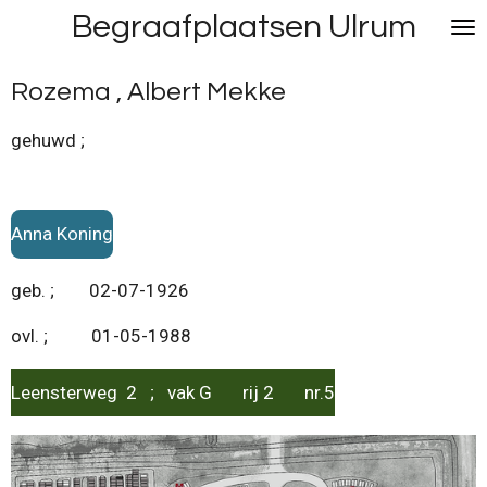
Begraafplaatsen Ulrum
Ga
direct
naar
Rozema , Albert Mekke
de
hoofdinhoud
gehuwd ;
Anna Koning
geb. ; 02-07-1926
ovl. ; 01-05-1988
Leensterweg 2 ; vak G rij 2 nr.5