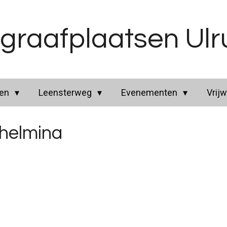
graafplaatsen Ul
ren
Leensterweg
Evenementen
Vrijw
helmina