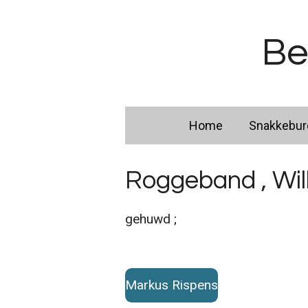
Ga
direct
Be
naar
de
hoofdinhoud
Home
Snakkebu
Roggeband , Wil
gehuwd ;
Markus Rispens