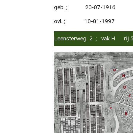
geb. ; 20-07-1916
ovl. ; 10-01-1997
Leensterweg 2 ; vak H rij 