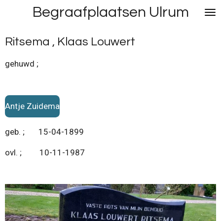
Begraafplaatsen Ulrum
Ga
direct
naar
Ritsema , Klaas Louwert
de
hoofdinhoud
gehuwd ;
Antje Zuidema
geb. ; 15-04-1899
ovl. ; 10-11-1987