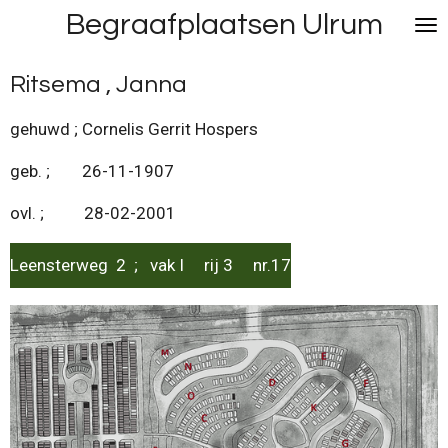
Begraafplaatsen Ulrum
Ga
direct
naar
Ritsema , Janna
de
hoofdinhoud
gehuwd ; Cornelis Gerrit Hospers
geb. ; 26-11-1907
ovl. ; 28-02-2001
Leensterweg 2 ; vak I rij 3 nr.17