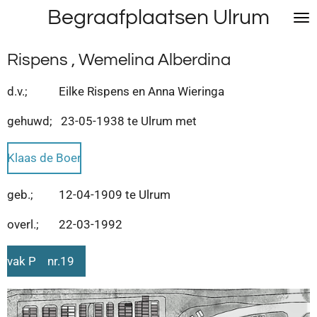
Begraafplaatsen Ulrum
Ga
direct
naar
Rispens , Wemelina Alberdina
de
hoofdinhoud
d.v.; Eilke Rispens en Anna Wieringa
gehuwd; 23-05-1938 te Ulrum met
Klaas de Boer
geb.; 12-04-1909 te Ulrum
overl.; 22-03-1992
vak P nr.19