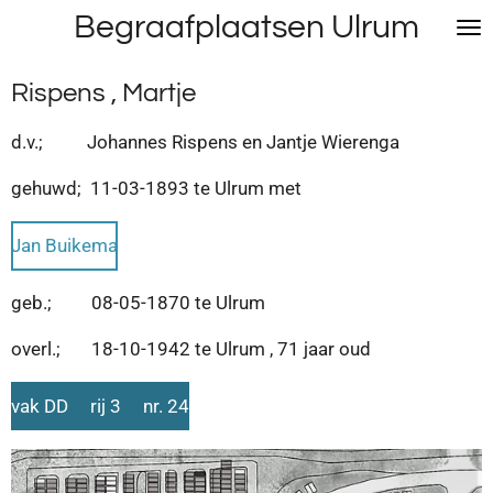
Begraafplaatsen Ulrum
Ga
direct
naar
Rispens , Martje
de
hoofdinhoud
d.v.; Johannes Rispens en Jantje Wierenga
gehuwd; 11-03-1893 te Ulrum met
Jan Buikema
geb.; 08-05-1870 te Ulrum
overl.; 18-10-1942 te Ulrum , 71 jaar oud
vak DD rij 3 nr. 24