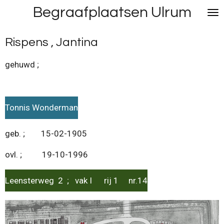
Begraafplaatsen Ulrum
Ga
direct
naar
Rispens , Jantina
de
hoofdinhoud
gehuwd ;
Tonnis Wonderman
geb. ; 15-02-1905
ovl. ; 19-10-1996
Leensterweg 2 ; vak I rij 1 nr.14