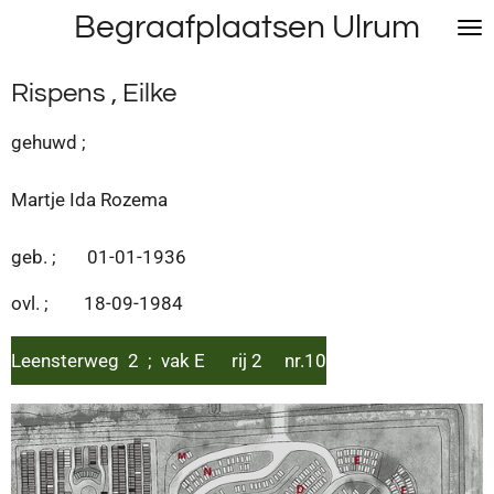
Begraafplaatsen Ulrum
Ga
direct
naar
Rispens , Eilke
de
hoofdinhoud
gehuwd ;
Martje Ida Rozema
geb. ; 01-01-1936
ovl. ; 18-09-1984
Leensterweg 2 ; vak E rij 2 nr.10