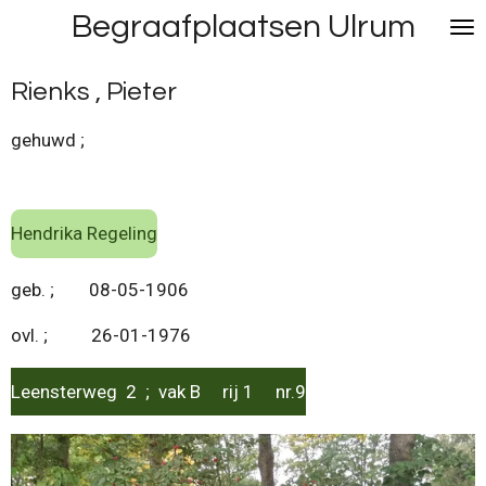
Begraafplaatsen Ulrum
Ga
direct
naar
Rienks , Pieter
de
hoofdinhoud
gehuwd ;
Hendrika Regeling
geb. ; 08-05-1906
ovl. ; 26-01-1976
Leensterweg 2 ; vak B rij 1 nr.9