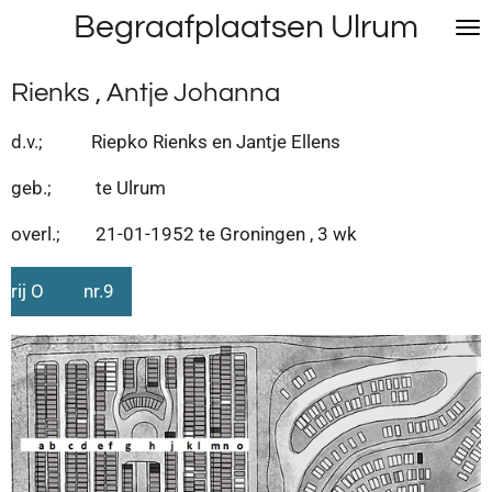
Begraafplaatsen Ulrum
Ga
direct
naar
Rienks , Antje Johanna
de
hoofdinhoud
d.v.; Riepko Rienks en Jantje Ellens
geb.; te Ulrum
overl.; 21-01-1952 te Groningen , 3 wk
rij O nr.9