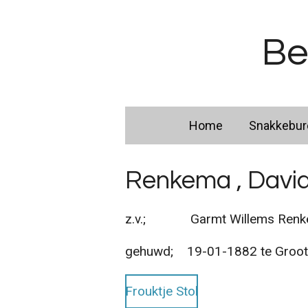
Ga
direct
Be
naar
de
hoofdinhoud
Home
Snakkebu
Renkema , Davi
z.v.; Garmt Willems Renkem
gehuwd; 19-01-1882 te Groo
Frouktje Stol