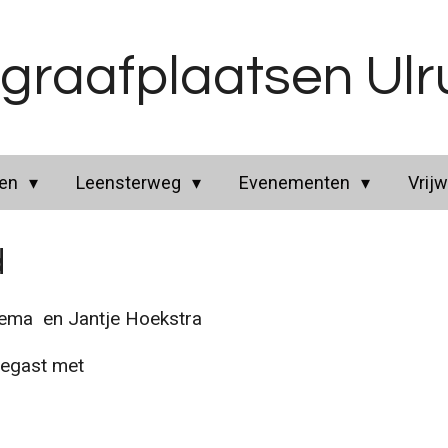
graafplaatsen Ul
ren
Leensterweg
Evenementen
Vrijw
d
a en Jantje Hoekstra
tegast met