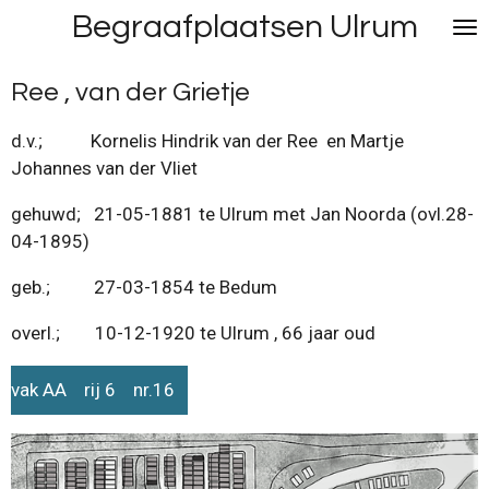
Begraafplaatsen Ulrum
Ga
direct
naar
Ree , van der Grietje
de
hoofdinhoud
d.v.; Kornelis Hindrik van der Ree en Martje
Johannes van der Vliet
gehuwd; 21-05-1881 te Ulrum met Jan Noorda (ovl.28-
04-1895)
geb.; 27-03-1854 te Bedum
overl.; 10-12-1920 te Ulrum , 66 jaar oud
vak AA rij 6 nr.16