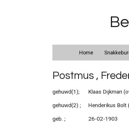
Ga
direct
Be
naar
de
hoofdinhoud
Home
Snakkebu
Postmus , Frede
gehuwd(1); Klaas Dijkman (ov
gehuwd(2) ; Henderikus Bolt 
geb. ; 26-02-1903