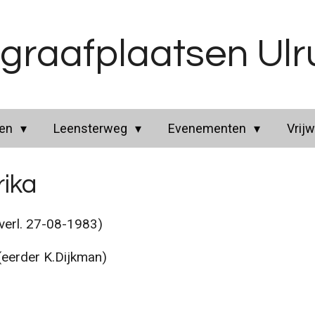
graafplaatsen Ul
ren
Leensterweg
Evenementen
Vrijw
rika
erl. 27-08-1983)
(eerder K.Dijkman)