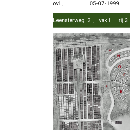
ovl. ; 05-07-1999
Leensterweg 2 ; vak I rij 