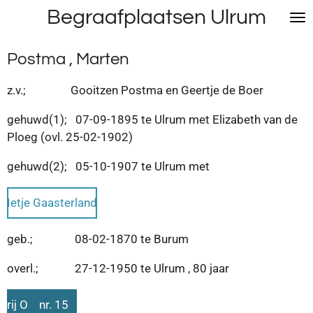
Begraafplaatsen Ulrum
Ga
direct
naar
Postma , Marten
de
hoofdinhoud
z.v.; Gooitzen Postma en Geertje de Boer
gehuwd(1); 07-09-1895 te Ulrum met Elizabeth van de
Ploeg (ovl. 25-02-1902)
gehuwd(2); 05-10-1907 te Ulrum met
Ietje Gaasterland
geb.; 08-02-1870 te Burum
overl.; 27-12-1950 te Ulrum , 80 jaar
rij O nr. 15