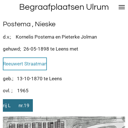
Begraafplaatsen Ulrum
Ga
direct
naar
Postema , Nieske
de
hoofdinhoud
d.v.; Kornelis Postema en Pieterke Jolman
gehuwd; 26-05-1898 te Leens met
Reeuwert Straatman
geb.; 13-10-1870 te Leens
ovl. ; 1965
rij L nr.19