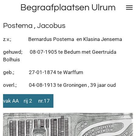
Begraafplaatsen Ulrum
Ga
direct
naar
Postema , Jacobus
de
hoofdinhoud
z.v.; Bernardus Postema en Klasina Jensema
gehuwd; 08-07-1905 te Bedum met Geertruida
Bolhuis
geb.; 27-01-1874 te Warffum
overl.; 04-08-1913 te Groningen , 39 jaar oud
vak AA rij 2 nr.17