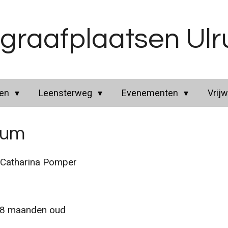
graafplaatsen Ul
ren
Leensterweg
Evenementen
Vrijw
hum
atharina Pomper
, 8 maanden oud