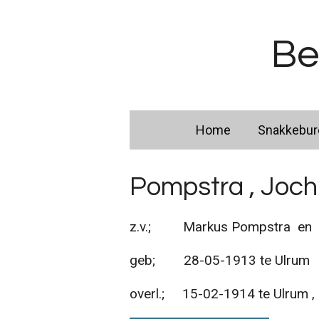
Ga
direct
Be
naar
de
hoofdinhoud
Home
Snakkebu
Pompstra , Joc
z.v.; Markus Pompstra en C
geb; 28-05-1913 te Ulrum
overl.; 15-02-1914 te Ulrum 