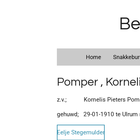
Ga
direct
Be
naar
de
hoofdinhoud
Home
Snakkebu
Pomper , Kornel
z.v.; Kornelis Pieters Pomp
gehuwd; 29-01-1910 te Ulrum
Eelje Stegemulder