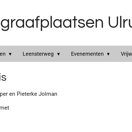
graafplaatsen Ul
ren
Leensterweg
Evenementen
Vrijw
is
er en Pieterke Jolman
 met