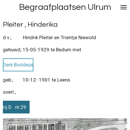
Begraafplaatsen Ulrum
Ga
direct
naar
Pleiter , Hinderika
de
hoofdinhoud
d.v.; Hindrik Pleiter en Trientje Niewold
gehuwd; 15-05-1929 te Bedum met
Derk Boddeüs
geb.; 10-12- 1901 te Leens
overl.;
rij D nr.29