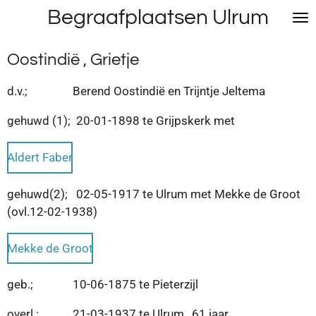
Begraafplaatsen Ulrum
Ga
direct
naar
Oostindië , Grietje
de
hoofdinhoud
d.v.; Berend Oostindië en Trijntje Jeltema
gehuwd (1); 20-01-1898 te Grijpskerk met
Aldert Faber
gehuwd(2); 02-05-1917 te Ulrum met Mekke de Groot
(ovl.12-02-1938)
Mekke de Groot
geb.; 10-06-1875 te Pieterzijl
overl.; 21-03-1937 te Ulrum , 61 jaar