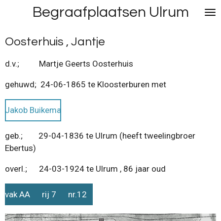
Begraafplaatsen Ulrum
Ga
direct
naar
Oosterhuis , Jantje
de
hoofdinhoud
d.v.; Martje Geerts Oosterhuis
gehuwd; 24-06-1865 te Kloosterburen met
Jakob Buikema
geb.; 29-04-1836 te Ulrum (heeft tweelingbroer
Ebertus)
overl.; 24-03-1924 te Ulrum , 86 jaar oud
vak AA rij 7 nr.12