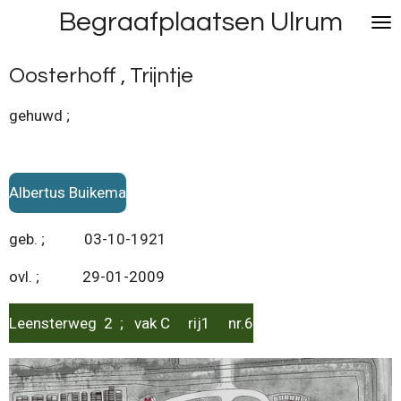
Begraafplaatsen Ulrum
Ga
direct
naar
Oosterhoff , Trijntje
de
hoofdinhoud
gehuwd ;
Albertus Buikema
geb. ; 03-10-1921
ovl. ; 29-01-2009
Leensterweg 2 ; vak C rij1 nr.6