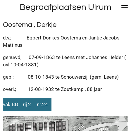
Begraafplaatsen Ulrum
Ga
direct
naar
Oostema , Derkje
de
hoofdinhoud
d.v.; Egbert Donkes Oostema en Jantje Jacobs
Mattinus
gehuwd; 07-09-1863 te Leens met Johannes Helder (
ovl.10-04-1881)
geb.; 08-10-1843 te Schouwerzijl (gem. Leens)
overl.; 12-08-1932 te Zoutkamp , 88 jaar
vak BB rij 2 nr.24