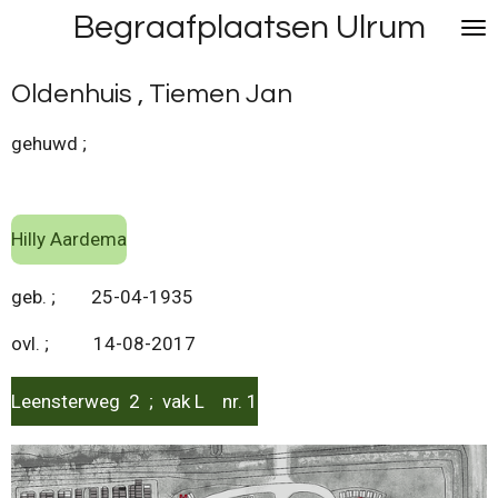
Begraafplaatsen Ulrum
Ga
direct
naar
Oldenhuis , Tiemen Jan
de
hoofdinhoud
gehuwd ;
Hilly Aardema
geb. ; 25-04-1935
ovl. ; 14-08-2017
Leensterweg 2 ; vak L nr. 1