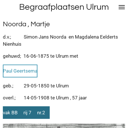
Begraafplaatsen Ulrum
Ga
direct
naar
Noorda , Martje
de
hoofdinhoud
d.v.; Simon Jans Noorda en Magdalena Eelderts
Nienhuis
gehuwd; 16-06-1875 te Ulrum met
Paul Geertsema
geb.; 29-05-1850 te Ulrum
overl.; 14-05-1908 te Ulrum , 57 jaar
vak BB rij 7 nr.2