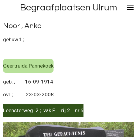
Begraafplaatsen Ulrum
Ga
direct
naar
Noor , Anko
de
hoofdinhoud
gehuwd ;
Geertruida Pannekoek
geb. ; 16-09-1914
ovl. ; 23-03-2008
Leensterweg 2 ; vak F rij 2 nr.6