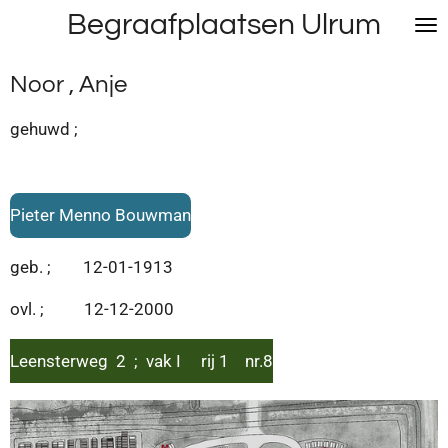
Begraafplaatsen Ulrum
Ga
direct
naar
Noor , Anje
de
hoofdinhoud
gehuwd ;
Pieter Menno Bouwman
geb. ; 12-01-1913
ovl. ; 12-12-2000
Leensterweg 2 ; vak I rij 1 nr.8