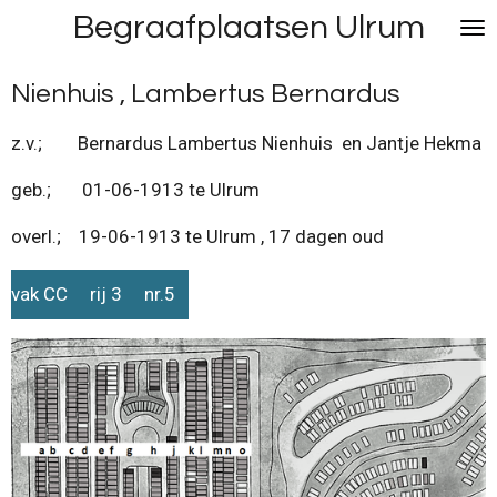
Begraafplaatsen Ulrum
Ga
direct
naar
Nienhuis , Lambertus Bernardus
de
hoofdinhoud
z.v.; Bernardus Lambertus Nienhuis en Jantje Hekma
geb.; 01-06-1913 te Ulrum
overl.; 19-06-1913 te Ulrum , 17 dagen oud
vak CC rij 3 nr.5