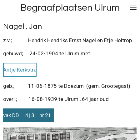
Begraafplaatsen Ulrum
Ga
direct
naar
Nagel , Jan
de
hoofdinhoud
z.v.; Hendrik Hendriks Ernst Nagel en Etje Holtrop
gehuwd; 24-02-1904 te Ulrum met
Antje Kerkstra
geb.; 11-06-1875 te Doezum (gem. Grootegast)
overl.; 16-08-1939 te Ulrum , 64 jaar oud
vak DD rij 3 nr.21