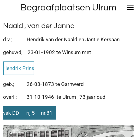
Begraafplaatsen Ulrum
Ga
direct
naar
Naald , van der Janna
de
hoofdinhoud
d.v.; Hendrik van der Naald en Jantje Kersaan
gehuwd; 23-01-1902 te Winsum met
Hendrik Prins
geb.; 26-03-1873 te Garnwerd
overl.; 31-10-1946 te Ulrum , 73 jaar oud
vak DD rij 5 nr.31