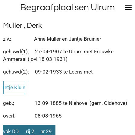
Begraafplaatsen Ulrum
Ga
direct
naar
Muller , Derk
de
hoofdinhoud
z.v.; Anne Muller en Jantje Bruinier
gehuwd(1); 27-04-1907 te Ulrum met Frouwke
Ammeraal ( ovl 18-03-1931)
gehuwd(2); 09-02-1933 te Leens met
Ietje Kluin
geb.; 13-09-1885 te Niehove (gem. Oldehove)
overl.; 08-08-1965
vak DD rij 2 nr.29