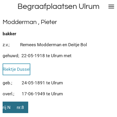
Begraafplaatsen Ulrum
Ga
direct
naar
Modderman , Pieter
de
hoofdinhoud
bakker
z.v.; Remees Modderman en Deitje Bol
gehuwd; 22-05-1918 te Ulrum met
Riektje Dussel
geb.; 24-05-1891 te Ulrum
overl.; 17-06-1949 te Ulrum
rij N nr.8